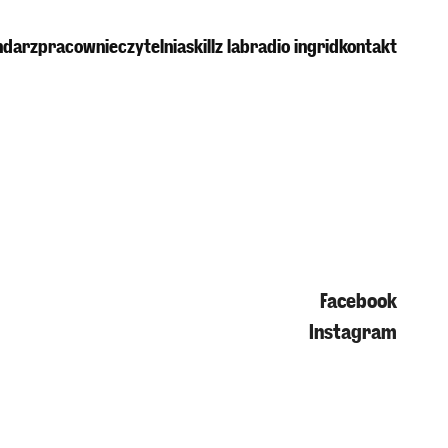
ndarz
pracownie
czytelnia
skillz lab
radio ingrid
kontakt
Facebook
Instagram