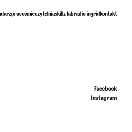
ndarz
pracownie
czytelnia
skillz lab
radio ingrid
kontakt
Facebook
Instagram